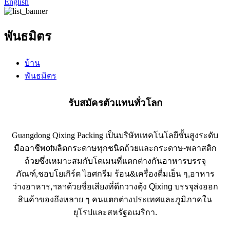
English
พันธมิตร
บ้าน
พันธมิตร
รับสมัครตัวแทนทั่วโลก
Guangdong Qixing Packing เป็นบริษัทเทคโนโลยีชั้นสูงระดับ
มืออาชีพ
of
ผลิตกระดาษทุกชนิด
ถ้วย
และ
กระดาษ-
พลาสติก
ถ้วย
ซึ่งเหมาะสมกับโดเมนที่แตกต่างกัน
อาหาร
บรรจุ
ภัณฑ์,
ชอบ
โยเกิร์ต ไอศกรีม ร้อน
&
เครื่องดื่มเย็น ๆ
,
อาหาร
ว่าง
อาหาร,
ฯลฯ
ด้วยชื่อเสียงที่ดี
กวางตุ้ง Qixing บรรจุ
ส่งออก
สินค้าของ
ถึงหลาย ๆ คน
แตกต่าง
ประเทศและภูมิภาคใน
ยุโรปและสหรัฐอเมริกา
.