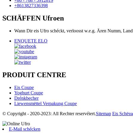
+86 - 768 - 5912819
+8613827336398
SCHÄFFEN Ufroen
Wann Dir eis Ufro schéckt, verloosst w.e.g. Ären Numm, Lan
ENQUETE ELO
PRODUIT CENTRE
Eis Coupe
Yoghurt Coupe
Drénkbecher
Liewensmëttel Verpakung Coupe
© Copyright - 2020-2023: All Rechter reservéiert.
Sitemap
Eis Schëss
E-Mail schécken