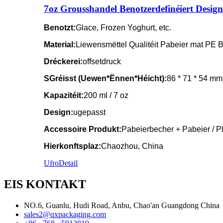
7oz Grousshandel Benotzerdefinéiert Desig
Benotzt:
Glace, Frozen Yoghurt, etc.
Material:
Liewensmëttel Qualitéit Pabeier mat PE 
Dréckerei:
offsetdruck
S
Gréisst (Uewen*Ënnen*Héicht):
86 * 71 * 54 mm
Kapazitéit:
200 ml / 7 oz
Design:
ugepasst
Accessoire Produkt:
Pabeierbecher + Pabeier / P
Hierkonftsplaz:
Chaozhou, China
Ufro
Detail
EIS KONTAKT
NO.6, Guanlu, Hudi Road, Anbu, Chao'an Guangdong China
sales2@qxpackaging.com