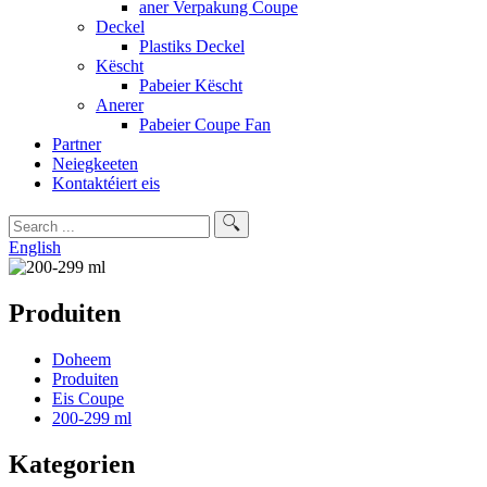
aner Verpakung Coupe
Deckel
Plastiks Deckel
Këscht
Pabeier Këscht
Anerer
Pabeier Coupe Fan
Partner
Neiegkeeten
Kontaktéiert eis
English
Produiten
Doheem
Produiten
Eis Coupe
200-299 ml
Kategorien