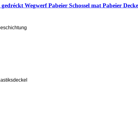
n gedréckt Wegwerf Pabeier Schossel mat Pabeier Decke
Beschichtung
lastiksdeckel