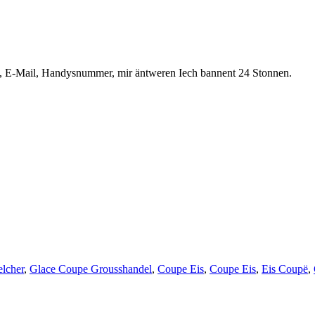
d, E-Mail, Handysnummer, mir äntweren Iech bannent 24 Stonnen.
elcher
,
Glace Coupe Grousshandel
,
Coupe Eis
,
Coupe Eis
,
Eis Coupë
,