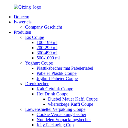
Doheem
Iwwer eis
Company Geschicht
Produiten
Eis Coupe
100-199 ml
200-299 ml
300-499 ml
500-1000 ml
Yoghurt Coupe
Plastiksbecher mat Pabeierlabel
Pabeier-Plastik Coupe
Joghurt Pabeier Coupe
Drénkbecher
Kalt Getränk Coupe
Hot Drink Coupe
Duebel Mauer Kaffi Coupe
véiereckege Kaffi Coupe
Liewensmëttel Verpakung Coupe
Cookie Verpackungsbecher
Nuddelen Verpackungsbecher
Jelly Packaging Cup