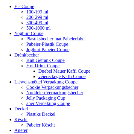
Eis Coupe
100-199 ml
200-299 ml
300-499 ml
500-1000 ml
Yoghurt Coupe
Plastiksbecher mat Pabeierlabel
Pabeier-Plastik Coupe
Joghurt Pabeier Coupe
Drénkbecher
Kalt Getränk Coupe
Hot Drink Coupe
Duebel Mauer Kaffi Coupe
véiereckege Kaffi Coupe
Liewensmëttel Verpakung Coupe
Cookie Verpackungsbecher
Nuddelen Verpackungsbecher
Jelly Packaging Cup
aner Verpakung Coupe
Deckel
Plastiks Deckel
Këscht
Pabeier Këscht
Anerer