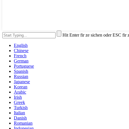
Hit Enter fir ze sichen oder ESC fir
English
Chinese
French
German
Portuguese
Spanish
Russian
Japanese
Korean
Arabic
Irish
Greek
Turkish
Italian
Danish
Romanian
Indonesian