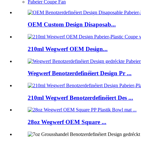
Pabeier Coupe Fan
OEM Custom Design Disaposab...
210ml Wegwerf OEM Design...
Wegwerf Benotzerdefinéiert Design Pr ...
210ml Wegwerf Benotzerdefinéiert Des ...
28oz Wegwerf OEM Square ...