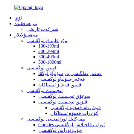
ئۆي
بىز ھەققىدە
شىركەت تارىخى
مەھسۇلاتلار
مۇز قايماق لوڭقىسى
100-199ml
200-299ml
300-499ml
500-1000ml
قېتىق لوڭقىسى
قەغەز بەلگىسى بار سۇلياۋ لوڭقا
قەغەز-سۇلياۋ لوڭقىسى
قېتىق قەغەز ئىستاكان
ئىچىملىك ​​لوڭقىسى
سوغۇق ئىچىملىك ​​لوڭقىسى
قىزىق ئىچىملىك ​​لوڭقىسى
قوش تام قەھۋە لوڭقىسى
كۋادرات قەھۋە ئىستاكان
يېمەكلىك ئورالمىسى لوڭقىسى
Cookies ئوراپ قاچىلاش لوڭقىسى
چۆپ ئوراش لوڭقىسى