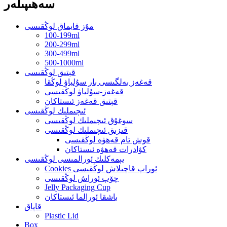
سەھىپىلەر
مۇز قايماق لوڭقىسى
100-199ml
200-299ml
300-499ml
500-1000ml
قېتىق لوڭقىسى
قەغەز بەلگىسى بار سۇلياۋ لوڭقا
قەغەز-سۇلياۋ لوڭقىسى
قېتىق قەغەز ئىستاكان
ئىچىملىك ​​لوڭقىسى
سوغۇق ئىچىملىك ​​لوڭقىسى
قىزىق ئىچىملىك ​​لوڭقىسى
قوش تام قەھۋە لوڭقىسى
كۋادرات قەھۋە ئىستاكان
يېمەكلىك ئورالمىسى لوڭقىسى
Cookies ئوراپ قاچىلاش لوڭقىسى
چۆپ ئوراش لوڭقىسى
Jelly Packaging Cup
باشقا ئورالما ئىستاكان
قاپاق
Plastic Lid
Box