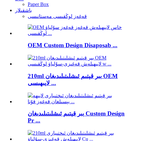
Paper Box
باشقىلار
قەغەز لوڭقىسى مەستانىسى
OEM Custom Design Disaposab ...
210ml بىر قېتىم ئىشلىتىلىدىغان OEM
لايىھىسى ...
بىر قېتىم ئىشلىتىلىدىغان Custom Design
Pr ...