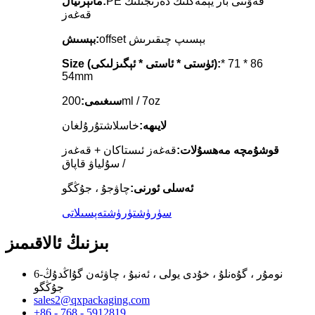
PE قەۋىتى بار يېمەكلىك دەرىجىلىك
ماتېرىيال:
قەغەز
offset بېسىپ چىقىرىش
بېسىش:
86 * 71 *
ize (ئۈستى * ئاستى * ئېگىزلىكى):
S
54mm
200ml / 7oz
سىغىمى:
لايىھە:
خاسلاشتۇرۇلغان
قوشۇمچە مەھسۇلات:
قەغەز ئىستاكان + قەغەز
/ سۇلياۋ قاپاق
ئەسلى ئورنى:
چاۋجۇ ، جۇڭگو
سۈرۈشتۈرۈش
تەپسىلاتى
بىزنىڭ ئالاقىمىز
6-نومۇر ، گۇەنلۇ ، خۇدى يولى ، ئەنبۇ ، چاۋئەن گۇاڭدۇڭ
جۇڭگو
sales2@qxpackaging.com
+86 - 768 - 5912819