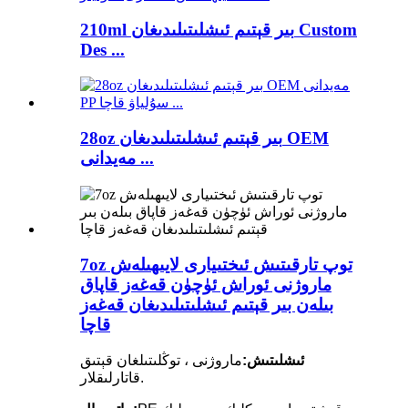
210ml بىر قېتىم ئىشلىتىلىدىغان Custom
Des ...
28oz بىر قېتىم ئىشلىتىلىدىغان OEM
مەيدانى ...
7oz توپ تارقىتىش ئىختىيارى لايىھىلەش
ماروژنى ئوراش ئۈچۈن قەغەز قاپاق
بىلەن بىر قېتىم ئىشلىتىلىدىغان قەغەز
قاچا
ئىشلىتىش:
ماروژنى ، توڭلىتىلغان قېتىق
قاتارلىقلار.