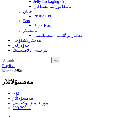
Jelly Packaging Cup
باشقا ئورالما ئىستاكان
قاپاق
Plastic Lid
Box
Paper Box
باشقىلار
قەغەز لوڭقىسى مەستانىسى
ھەمكارلاشقۇچى
خەۋەرلەر
بىز بىلەن ئالاقىلىشىڭ
English
مەھسۇلاتلار
ئۆي
مەھسۇلاتلار
مۇز قايماق لوڭقىسى
200-299ml