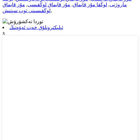
ماروژنى
,
لوڭقا مۇز قايماق
,
مۇز قايماق لوڭقىسى
,
مۇز قايماق
,
لوڭقىسىنى توپ سېتىش
ئېلېكترونلۇق خەت ئەۋەتىڭ
x