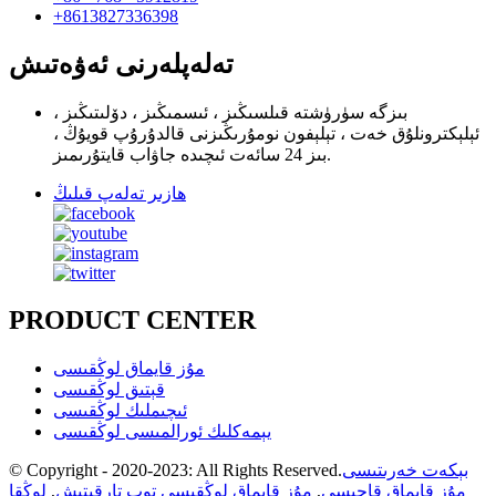
+8613827336398
تەلەپلەرنى ئەۋەتىش
بىزگە سۈرۈشتە قىلسىڭىز ، ئىسمىڭىز ، دۆلىتىڭىز ،
ئېلېكترونلۇق خەت ، تېلېفون نومۇرىڭىزنى قالدۇرۇپ قويۇڭ ،
بىز 24 سائەت ئىچىدە جاۋاب قايتۇرىمىز.
ھازىر تەلەپ قىلىڭ
PRODUCT CENTER
مۇز قايماق لوڭقىسى
قېتىق لوڭقىسى
ئىچىملىك ​​لوڭقىسى
يېمەكلىك ئورالمىسى لوڭقىسى
بېكەت خەرىتىسى
© Copyright - 2020-2023: All Rights Reserved.
مۇز قايماق قاچىسى
,
مۇز قايماق لوڭقىسى توپ تارقىتىش
,
لوڭقا