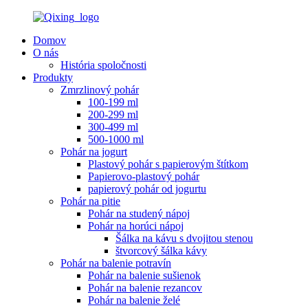
Domov
O nás
História spoločnosti
Produkty
Zmrzlinový pohár
100-199 ml
200-299 ml
300-499 ml
500-1000 ml
Pohár na jogurt
Plastový pohár s papierovým štítkom
Papierovo-plastový pohár
papierový pohár od jogurtu
Pohár na pitie
Pohár na studený nápoj
Pohár na horúci nápoj
Šálka ​​na kávu s dvojitou stenou
štvorcový šálka kávy
Pohár na balenie potravín
Pohár na balenie sušienok
Pohár na balenie rezancov
Pohár na balenie želé