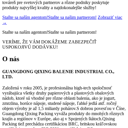
továreň pre svetových partnerov a rôzne podniky poskytuje
produkty najvyššej kvality a najdokonalejšie služby!
Staňte sa naším agentom!Staňte sa našim partnerom!
Zobraziť viac
→
Staňte sa naším agentom!Staňte sa našim partnerom!
VERÍME, ŽE VÁM DOKÁŽEME ZABEZPEČIŤ
USPOKOJIVÚ DODÁVKU!
O nás
GUANGDONG QIXING BALENIE INDUSTRIAL CO.,
LTD.
Založená v roku 2005, je profesionálna high-tech spoločnosť
vyrábajúca všetky druhy papierových a plastových obalových
nádob, ktoré sú vhodné pre rôzne oblasti balenia, ako je jogurt,
zmrzlina, horúce nápoje, studené nápoje, ľahké jedlá atď. ročný
objem výroby je až 1,5 miliardy pohárov.S dobrou povesťou v Číne,
Guangdong Qixing Packing vyváža produkty do mnohých rôznych
krajín a regiónov v Európe, ako aj v Spojených štátoch.Qixing
Packing tiež prechádza certifikáciou BRC, britskou kráľovskou