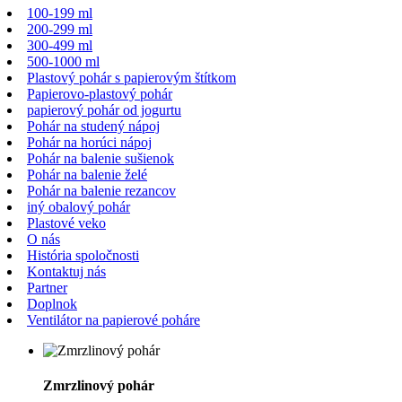
100-199 ml
200-299 ml
300-499 ml
500-1000 ml
Plastový pohár s papierovým štítkom
Papierovo-plastový pohár
papierový pohár od jogurtu
Pohár na studený nápoj
Pohár na horúci nápoj
Pohár na balenie sušienok
Pohár na balenie želé
Pohár na balenie rezancov
iný obalový pohár
Plastové veko
O nás
História spoločnosti
Kontaktuj nás
Partner
Doplnok
Ventilátor na papierové poháre
Zmrzlinový pohár