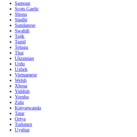
Samoan
Scots Gaelic
Shona
Sindhi
Sundanese
Swahili
Tajik
Tamil
Telugu
Thai
Ukrainian
Urdu
Uzbek
Vietnamese
Welsh
Xhosa
Yiddish
Yoruba
Zulu
Kinyarwanda
Tatar
Oriya
Turkmen
Uyghur