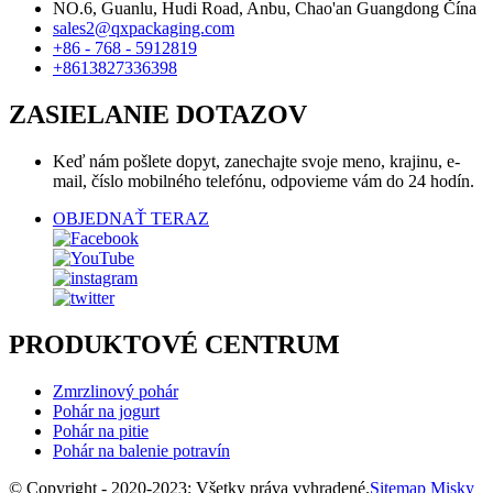
NO.6, Guanlu, Hudi Road, Anbu, Chao'an Guangdong Čína
sales2@qxpackaging.com
+86 - 768 - 5912819
+8613827336398
ZASIELANIE DOTAZOV
Keď nám pošlete dopyt, zanechajte svoje meno, krajinu, e-
mail, číslo mobilného telefónu, odpovieme vám do 24 hodín.
OBJEDNAŤ TERAZ
PRODUKTOVÉ CENTRUM
Zmrzlinový pohár
Pohár na jogurt
Pohár na pitie
Pohár na balenie potravín
© Copyright - 2020-2023: Všetky práva vyhradené.
Sitemap
Misky