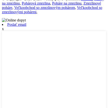
na zmrzlinu
,
Pohárová zmrzlina
,
Poháre na zmrzlinu
,
Zmrzlinové
poháre
,
Veľkoobchod so zmrzlinovým pohárom
,
Veľkoobchod so
zmrzlinovými pohármi
,
Poslať email
x